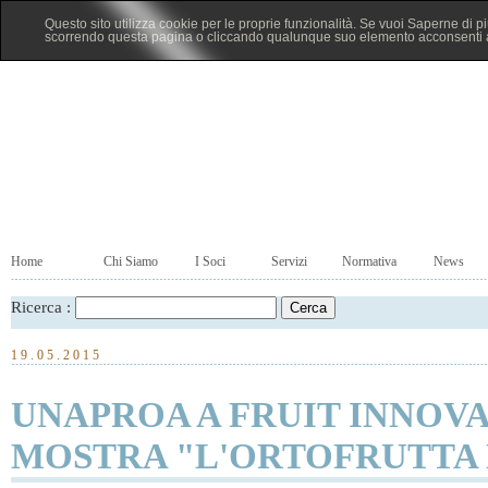
Questo sito utilizza cookie per le proprie funzionalità. Se vuoi Saperne di p
scorrendo questa pagina o cliccando qualunque suo elemento acconsenti al
Home
Chi Siamo
I Soci
Servizi
Normativa
News
Ricerca :
19.05.2015
UNAPROA A FRUIT INNOV
MOSTRA "L'ORTOFRUTTA 