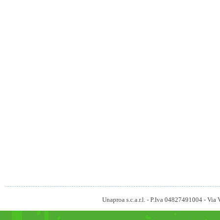
Unaproa s.c.a.r.l. - P.Iva 04827491004 - V