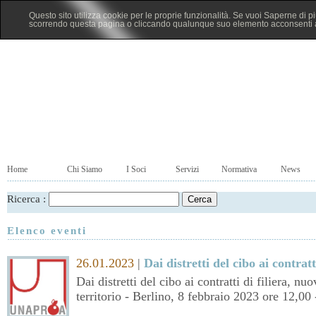
Questo sito utilizza cookie per le proprie funzionalità. Se vuoi Saperne di p
scorrendo questa pagina o cliccando qualunque suo elemento acconsenti al
Home
Chi Siamo
I Soci
Servizi
Normativa
News
Ricerca :
Elenco eventi
26.01.2023
|
Dai distretti del cibo ai contratti
Dai distretti del cibo ai contratti di filiera, nu
territorio - Berlino, 8 febbraio 2023 ore 12,00