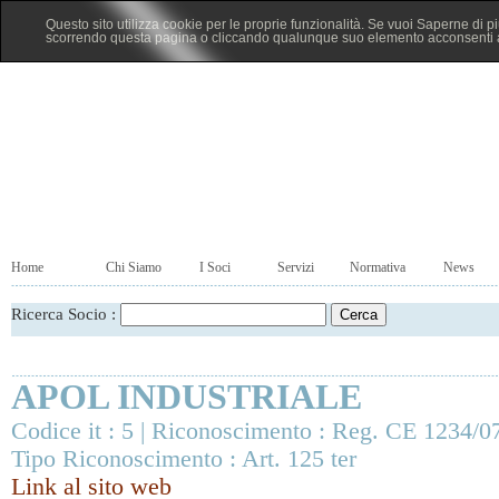
Questo sito utilizza cookie per le proprie funzionalità. Se vuoi Saperne di p
scorrendo questa pagina o cliccando qualunque suo elemento acconsenti al
Home
Chi Siamo
I Soci
Servizi
Normativa
News
Ricerca Socio :
APOL INDUSTRIALE
Codice it : 5 | Riconoscimento : Reg. CE 1234/0
Tipo Riconoscimento : Art. 125 ter
Link al sito web