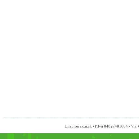
Unaproa s.c.a.r.l. - P.Iva 04827491004 - V