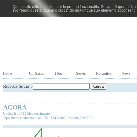
Questo sito utilizza cookie per le proprie funzionalità. Se vuoi Saperne di p
scorrendo questa pagina o cliccando qualunque suo elemento acconsenti al
Home
Chi Siamo
I Soci
Servizi
Normativa
News
Ricerca Socio :
AGORA
Codice it : 541 | Riconoscimento :
Tipo Riconoscimento : Art. 152, 154 codici Prodotto CN: 7, 8