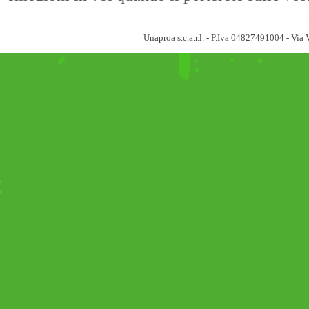
Unaproa s.c.a.r.l. - P.Iva 04827491004 - V