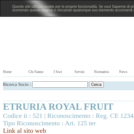
Questo sito utilizza cookie per le proprie funzionalità. Se vuoi Saperne di p
scorrendo questa pagina o cliccando qualunque suo elemento acconsenti al
Home
Chi Siamo
I Soci
Servizi
Normativa
News
Ricerca Socio :
ETRURIA ROYAL FRUIT
Codice it : 521 | Riconoscimento : Reg. CE 1234
Tipo Riconoscimento : Art. 125 ter
Link al sito web