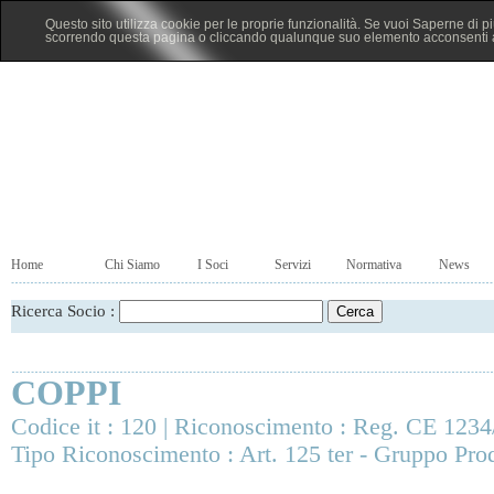
Questo sito utilizza cookie per le proprie funzionalità. Se vuoi Saperne di p
scorrendo questa pagina o cliccando qualunque suo elemento acconsenti al
Home
Chi Siamo
I Soci
Servizi
Normativa
News
Ricerca Socio :
COPPI
Codice it : 120 | Riconoscimento : Reg. CE 1234
Tipo Riconoscimento : Art. 125 ter - Gruppo Prod