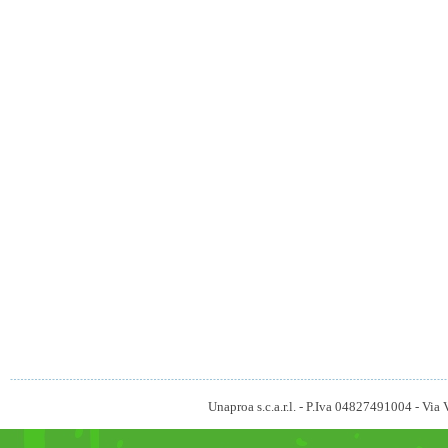
Unaproa s.c.a.r.l. - P.Iva 04827491004 - V