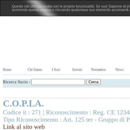
Questo sito utilizza cookie per le proprie funzionalità. Se vuoi Saperne di p
scorrendo questa pagina o cliccando qualunque suo elemento acconsenti al
Home
Chi Siamo
I Soci
Servizi
Normativa
News
Ricerca Socio :
C.O.P.LA.
Codice it : 271 | Riconoscimento : Reg. CE 1234
Tipo Riconoscimento : Art. 125 ter - Gruppo di P
Link al sito web