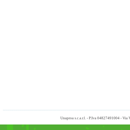
Unaproa s.c.a.r.l. - P.Iva 04827491004 - V