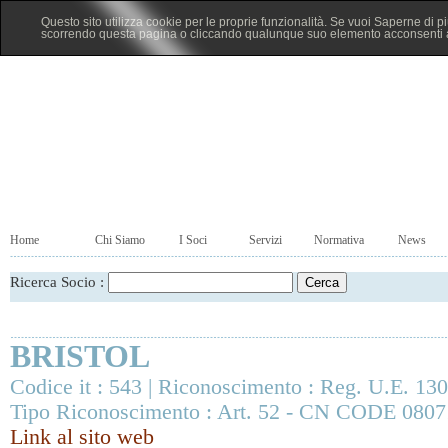
Questo sito utilizza cookie per le proprie funzionalità. Se vuoi Saperne di p
scorrendo questa pagina o cliccando qualunque suo elemento acconsenti al
Home
Chi Siamo
I Soci
Servizi
Normativa
News
Ricerca Socio :
BRISTOL
Codice it : 543 | Riconoscimento : Reg. U.E. 13
Tipo Riconoscimento : Art. 52 - CN CODE 0807
Link al sito web