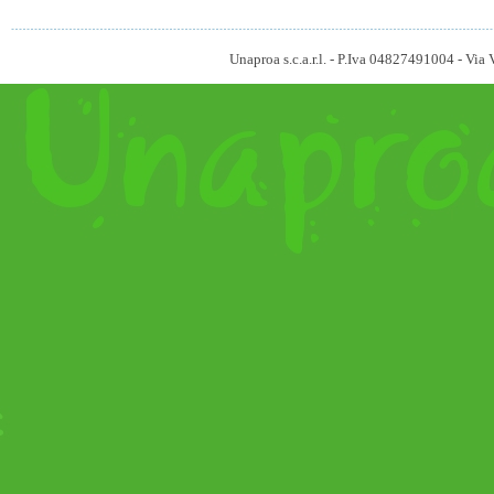
Unaproa s.c.a.r.l. - P.Iva 04827491004 - V