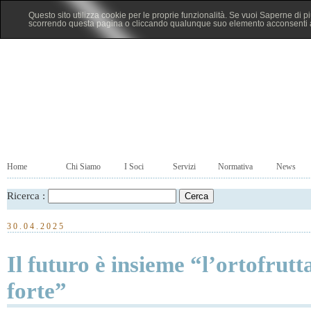
Questo sito utilizza cookie per le proprie funzionalità. Se vuoi Saperne di p
scorrendo questa pagina o cliccando qualunque suo elemento acconsenti al
Home
Chi Siamo
I Soci
Servizi
Normativa
News
Ricerca :
30.04.2025
Il futuro è insieme “l’ortofrutt
forte”