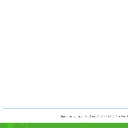
Unaproa s.c.a.r.l. - P.Iva 04827491004 - V