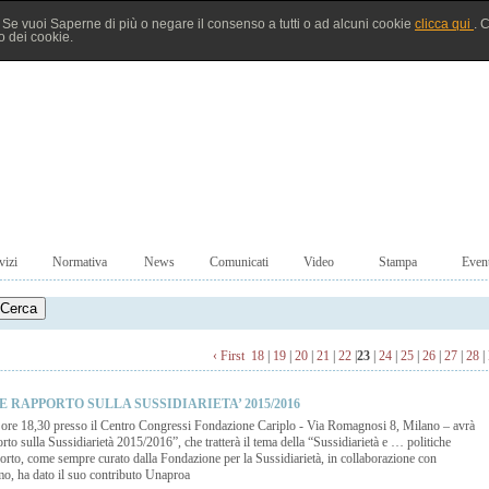
à. Se vuoi Saperne di più o negare il consenso a tutti o ad alcuni cookie
clicca qui
. 
 dei cookie.
vizi
Normativa
News
Comunicati
Video
Stampa
Event
‹ First
18
|
19
|
20
|
21
|
22
|
23
|
24
|
25
|
26
|
27
|
28
|
 RAPPORTO SULLA SUSSIDIARIETA’ 2015/2016
 ore 18,30 presso il Centro Congressi Fondazione Cariplo - Via Romagnosi 8, Milano – avrà
to sulla Sussidiarietà 2015/2016”, che tratterà il tema della “Sussidiarietà e … politiche
pporto, come sempre curato dalla Fondazione per la Sussidiarietà, in collaborazione con
mo, ha dato il suo contributo Unaproa