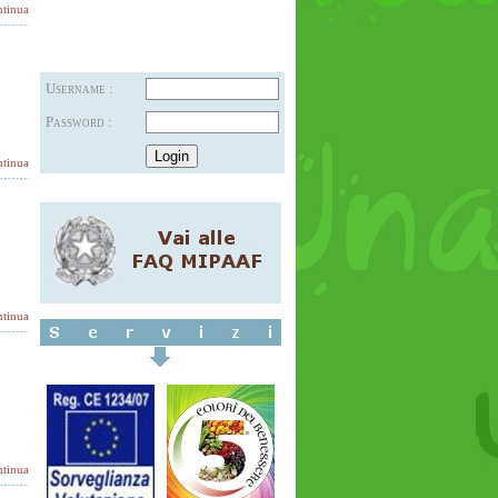
tinua
Username :
Password :
tinua
tinua
tinua