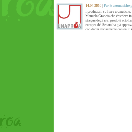
14.04.2016
|
Per le aromatiche
I produttori, su Iva e aromatiche,
Manuela Granoia che chiedeva in s
stregua degli altri prodotti ortofr
europee del Senato ha già approv
con danni decisamente contenuti ri