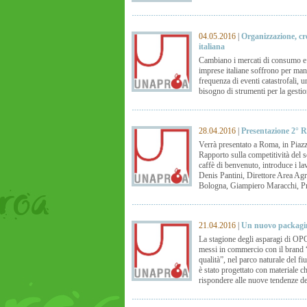
04.05.2016
|
Organizzazione, cred
italiana
Cambiano i mercati di consumo e i
imprese italiane soffrono per man
frequenza di eventi catastrofali,
bisogno di strumenti per la gestion
28.04.2016
|
Presentazione 2° Ra
Verrà presentato a Roma, in Piazz
Rapporto sulla competitività del 
caffè di benvenuto, introduce i l
Denis Pantini, Direttore Area Agr
Bologna, Giampiero Maracchi, Pr
21.04.2016
|
Un nuovo packagin
La stagione degli asparagi di OPO
messi in commercio con il brand “V
qualità”, nel parco naturale del fi
è stato progettato con materiale c
rispondere alle nuove tendenze d