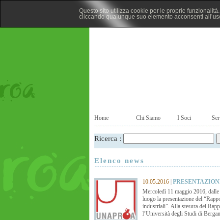
Questo sito utilizza cookie per le proprie funzionalit
cliccando qualunque suo elemento acconsenti all’uso
Home
Chi Siamo
I Soci
Ser
Ricerca :
Elenco news
10.05.2016
|
PRESENTAZIONE
Mercoledì 11 maggio 2016, dalle
luogo la presentazione del “Rappor
industriali”. Alla stesura del Ra
l’Università degli Studi di Berga