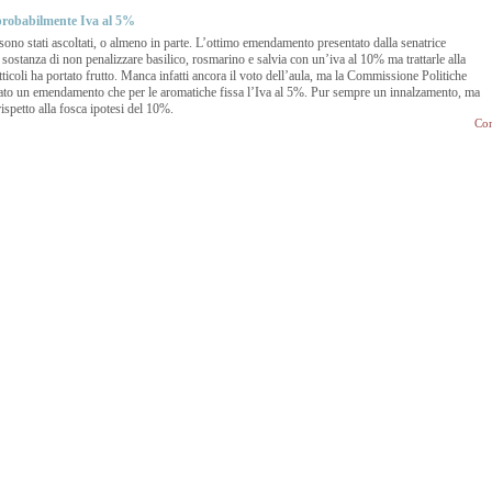
 probabilmente Iva al 5%
 sono stati ascoltati, o almeno in parte. L’ottimo emendamento presentato dalla senatrice
ostanza di non penalizzare basilico, rosmarino e salvia con un’iva al 10% ma trattarle alla
utticoli ha portato frutto. Manca infatti ancora il voto dell’aula, ma la Commissione Politiche
ato un emendamento che per le aromatiche fissa l’Iva al 5%. Pur sempre un innalzamento, ma
spetto alla fosca ipotesi del 10%.
Con