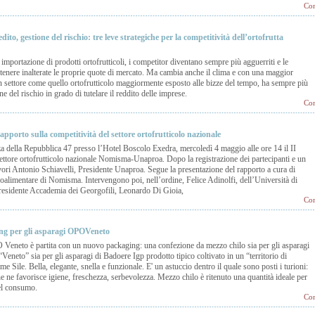
Con
ito, gestione del rischio: tre leve strategiche per la competitività dell’ortofrutta
mportazione di prodotti ortofrutticoli, i competitor diventano sempre più agguerriti e le
tenere inalterate le proprie quote di mercato. Ma cambia anche il clima e con una maggior
 un settore come quello ortofrutticolo maggiormente esposto alle bizze del tempo, ha sempre più
e del rischio in grado di tutelare il reddito delle imprese.
Con
pporto sulla competitività del settore ortofrutticolo nazionale
a della Repubblica 47 presso l’Hotel Boscolo Exedra, mercoledì 4 maggio alle ore 14 il II
settore ortofrutticolo nazionale Nomisma-Unaproa. Dopo la registrazione dei partecipanti e un
avori Antonio Schiavelli, Presidente Unaproa. Segue la presentazione del rapporto a cura di
oalimentare di Nomisma. Intervengono poi, nell’ordine, Felice Adinolfi, dell’Università di
esidente Accademia dei Georgofili, Leonardo Di Gioia,
Con
g per gli asparagi OPOVeneto
 Veneto è partita con un nuovo packaging: una confezione da mezzo chilo sia per gli asparagi
eneto” sia per gli asparagi di Badoere Igp prodotto tipico coltivato in un “territorio di
ume Sile. Bella, elegante, snella e funzionale. E' un astuccio dentro il quale sono posti i turioni:
he ne favorisce igiene, freschezza, serbevolezza. Mezzo chilo è ritenuto una quantità ideale per
el consumo.
Con