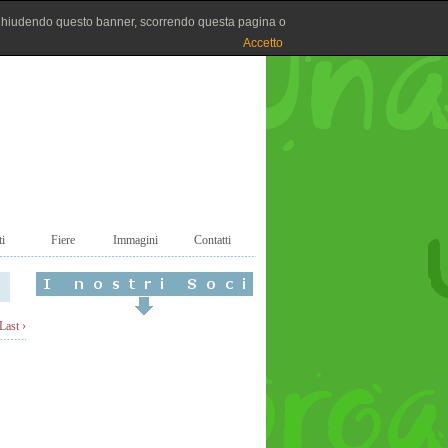
Chiudendo questo banner, scorrendo questa pagina o
Accetto
i
Fiere
Immagini
Contatti
Last ›