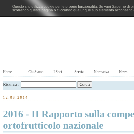
Questo sito utilizza cookie per le proprie funzionalità. Se vuoi Saperne di p
scorrendo questa pagina o cliccando qualunque suo elemento acconsenti al
Home
Chi Siamo
I Soci
Servizi
Normativa
News
Ricerca :
12.03.2014
2016 - II Rapporto sulla compet
ortofrutticolo nazionale