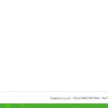
Unaproa s.c.a.r.l. - P.Iva 04827491004 - V