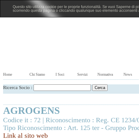
Questo sito utilizza cookie per le proprie funzionalità. Se vuoi Saperne di p
scorrendo questa pagina o cliccando qualunque suo elemento acconsenti al
Home
Chi Siamo
I Soci
Servizi
Normativa
News
Ricerca Socio :
AGROGENS
Codice it : 72 | Riconoscimento : Reg. CE 1234/
Tipo Riconoscimento : Art. 125 ter - Gruppo Prod
Link al sito web