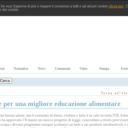
à. Se vuoi Saperne di più o negare il consenso a tutti o ad alcuni cookie
clicca qui
. 
 dei cookie.
vizi
Normativa
News
Comunicati
Video
Stampa
Event
Torna all'el
ole per una migliore educazione alimentare
a buona salute, ma il consumo di frutta, verdura e latte è in calo in tutta l'UE.A fro
o ha approvato l’8 marzo un nuovo progetto di legge, concordato a titolo provvisor
orpa i diversi programmi europei scolastici su latte e sui prodotti ortofrutticoli, e 