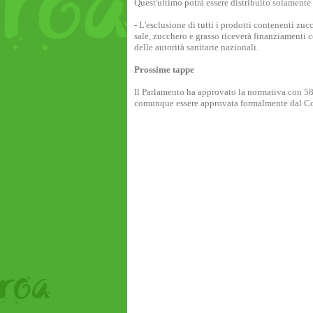
Quest'ultimo potrà essere distribuito solamente i
- L'esclusione di tutti i prodotti contenenti zuc
sale, zucchero e grasso riceverà finanziamenti c
delle autorità sanitarie nazionali.
Prossime tappe
Il Parlamento ha approvato la normativa con 584
comunque essere approvata formalmente dal Con