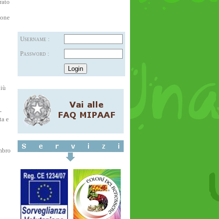
rato
ione
Username :
Password :
più
-
ta e
embro