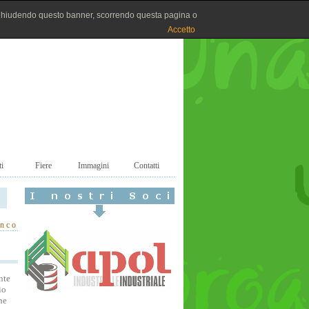
Chiudendo questo banner, scorrendo questa pagina o
Accetto
i
Fiere
Immagini
Contatti
enco
nte
io
ne