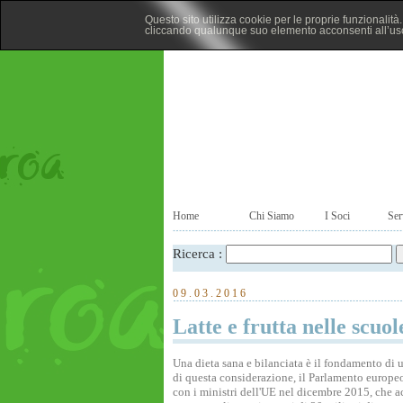
Questo sito utilizza cookie per le proprie funzionalit
cliccando qualunque suo elemento acconsenti all’uso
Home
Chi Siamo
I Soci
Ser
Ricerca :
09.03.2016
Latte e frutta nelle scu
Una dieta sana e bilanciata è il fondamento di un
di questa considerazione, il Parlamento europe
con i ministri dell'UE nel dicembre 2015, che acc