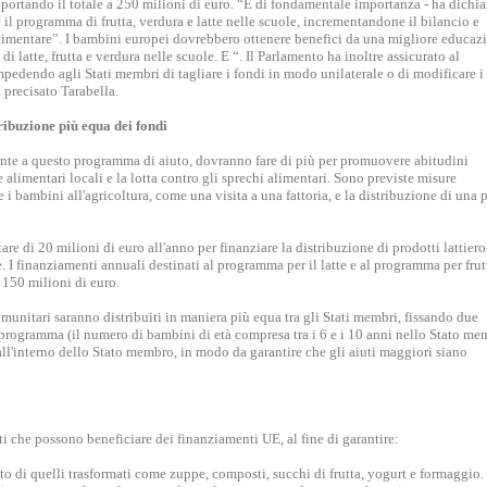
 portando il totale a 250 milioni di euro. “È di fondamentale importanza - ha dichia
e il programma di frutta, verdura e latte nelle scuole, incrementandone il bilancio e
imentare”. I bambini europei dovrebbero ottenere benefici da una migliore educaz
i latte, frutta e verdura nelle scuole. E “. Il Parlamento ha inoltre assicurato al
mpedendo agli Stati membri di tagliare i fondi in modo unilaterale o di modificare i
 precisato Tarabella.
ribuzione più equa dei fondi
nte a questo programma di aiuto, dovranno fare di più per promuovere abitudini
re alimentari locali e la lotta contro gli sprechi alimentari. Sono previste misure
 bambini all'agricoltura, come una visita a una fattoria, e la distribuzione di una 
e di 20 milioni di euro all'anno per finanziare la distribuzione di prodotti lattiero
. I finanziamenti annuali destinati al programma per il latte e al programma per frut
 150 milioni di euro.
omunitari saranno distribuiti in maniera più equa tra gli Stati membri, fissando due
ro programma (il numero di bambini di età compresa tra i 6 e i 10 anni nello Stato m
 all'interno dello Stato membro, in modo da garantire che gli aiuti maggiori siano
i che possono beneficiare dei finanziamenti UE, al fine di garantire:
apito di quelli trasformati come zuppe, composti, succhi di frutta, yogurt e formaggio.