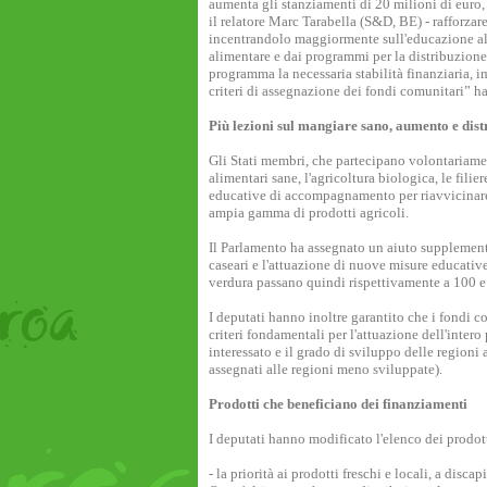
aumenta gli stanziamenti di 20 milioni di euro,
il relatore Marc Tarabella (S&D, BE) - rafforzar
incentrandolo maggiormente sull'educazione al
alimentare e dai programmi per la distribuzione d
programma la necessaria stabilità finanziaria, i
criteri di assegnazione dei fondi comunitari” ha
Più lezioni sul mangiare sano, aumento e dist
Gli Stati membri, che partecipano volontariame
alimentari sane, l'agricoltura biologica, le filie
educative di accompagnamento per riavvicinare i
ampia gamma di prodotti agricoli.
Il Parlamento ha assegnato un aiuto supplementar
caseari e l'attuazione di nuove misure educative
verdura passano quindi rispettivamente a 100 e
I deputati hanno inoltre garantito che i fondi c
criteri fondamentali per l'attuazione dell'inte
interessato e il grado di sviluppo delle regioni
assegnati alle regioni meno sviluppate).
Prodotti che beneficiano dei finanziamenti
I deputati hanno modificato l'elenco dei prodott
- la priorità ai prodotti freschi e locali, a disc