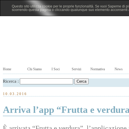
Questo sito utilizza cookie per le proprie funzionalità. Se vuoi Saperne di p
scorrendo questa pagina o cliccando qualunque suo elemento acconsenti al
Home
Chi Siamo
I Soci
Servizi
Normativa
News
Ricerca :
10.03.2016
Arriva l’app “Frutta e verdur
È arrivata “Frutta e verdura”, l’applicazione