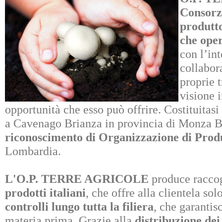
Consorzi
produtto
che oper
con l’int
collabor
proprie t
visione 
opportunità che esso può offrire. Costituitas
a Cavenago Brianza in provincia di Monza B
riconoscimento di Organizzazione di Prod
Lombardia.
L'O.P. TERRE AGRICOLE
produce raccog
prodotti italiani
, che offre alla clientela so
controlli lungo tutta la filiera
, che garantis
materia prima. Grazie alla
distribuzione dei