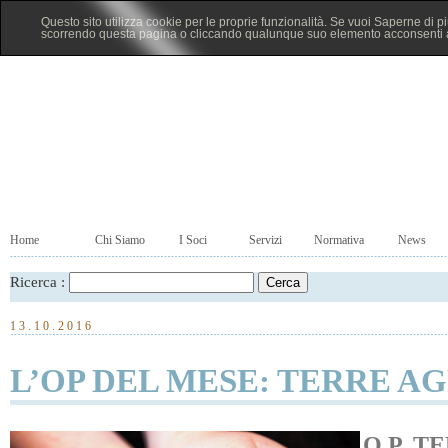
Questo sito utilizza cookie per le proprie funzionalità. Se vuoi Saperne di p
scorrendo questa pagina o cliccando qualunque suo elemento acconsenti al
Home
Chi Siamo
I Soci
Servizi
Normativa
News
Ricerca :
13.10.2016
L’OP DEL MESE: TERRE A
O.P. T