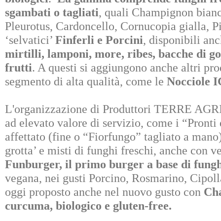
sgambati o tagliati
, quali Champignon bianc
Pleurotus, Cardoncello, Cornucopia gialla, Pi
‘selvatici’
Finferli e Porcini
, disponibili anc
mirtilli, lamponi, more, ribes, bacche di goj
frutti
. A questi si aggiungono anche altri prod
segmento di alta qualità, come le
Nocciole I
L'organizzazione di Produttori TERRE AGRIC
ad elevato valore di servizio, come i “Pron
affettato (fine o “Fiorfungo” tagliato a mano
grotta’ e misti di funghi freschi, anche con v
Funburger, il primo burger a base di fung
vegana, nei gusti Porcino, Rosmarino, Cipolla
oggi proposto anche nel nuovo gusto con
Cha
curcuma, biologico e gluten-free.