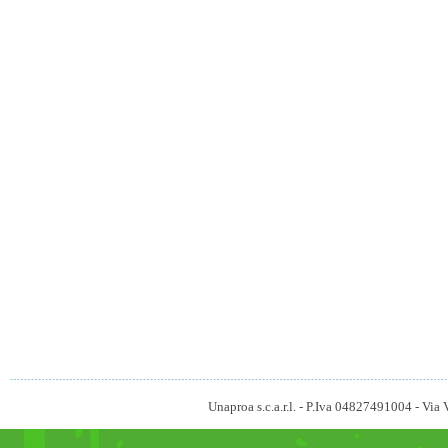
Unaproa s.c.a.r.l. - P.Iva 04827491004 - V