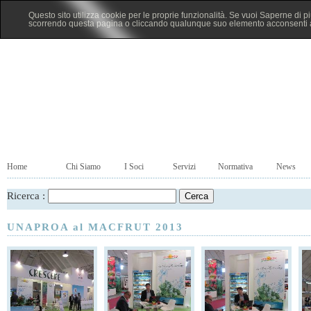
Questo sito utilizza cookie per le proprie funzionalità. Se vuoi Saperne di p
scorrendo questa pagina o cliccando qualunque suo elemento acconsenti al
Home
Chi Siamo
I Soci
Servizi
Normativa
News
Ricerca :
UNAPROA al MACFRUT 2013