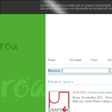
Questo sito utilizza cookie per le proprie funzionalit
cliccando qualunque suo elemento acconsenti all’uso
Home
Chi Siamo
I Soci
Ser
Ricerca :
Elenco news
29.09.2012
|
Nutritevi dei color
Roma, 29 settembre 2012 – Preso 
della vita- Anche Mario Catania, m