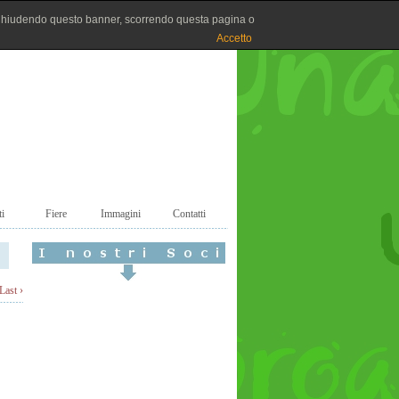
Chiudendo questo banner, scorrendo questa pagina o
Accetto
i
Fiere
Immagini
Contatti
Last ›