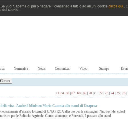
à. Se vuoi Saperne di più o negare il consenso a tutti o ad alcuni cookie
clicca qui
. 
 dei cookie.
vizi
Normativa
News
Comunicati
Video
Stampa
Event
‹ First
66
|
67
|
68
|
69
|
70
|
71
|
72
|
73
|
74
|
75
|
76
|
i della vita - Anche il Ministro Mario Catania allo stand di Unaproa
letteralmente d’assalto lo stand di UNAPROA allestito per la campagna -Nutritevi dei colori
inistro per le Politiche Agricole, Generi alimentari e Forestali, è passato allo stand