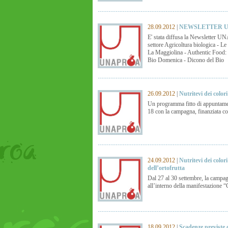
28.09.2012
|
NEWSLETTER UN
E' stata diffusa la Newsletter
settore Agricoltura biologica - Le
La Maggiolina - Authentic Food: u
Bio Domenica - Dicono del Bio
26.09.2012
|
Nutritevi dei colo
Un programma fitto di appuntament
18 con la campagna, finanziata co
24.09.2012
|
Nutritevi dei colo
dell’ortofrutta
Dal 27 al 30 settembre, la campag
all’interno della manifestazione “Ci
18.09.2012
|
Scadenze previste 