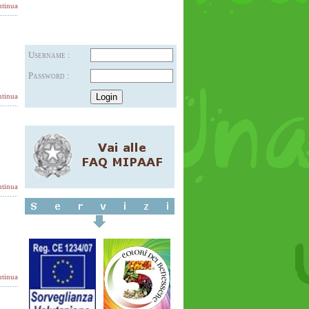
tinua
Username :
Password :
tinua
tinua
tinua