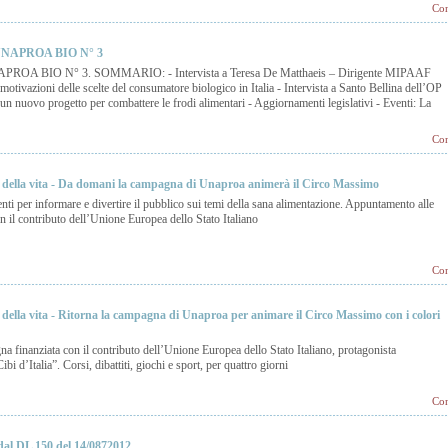
Con
APROA BIO N° 3
 UNAPROA BIO N° 3. SOMMARIO: - Intervista a Teresa De Matthaeis – Dirigente MIPAAF
 motivazioni delle scelte del consumatore biologico in Italia - Intervista a Santo Bellina dell’OP
n nuovo progetto per combattere le frodi alimentari - Aggiornamenti legislativi - Eventi: La
Con
ri della vita - Da domani la campagna di Unaproa animerà il Circo Massimo
i per informare e divertire il pubblico sui temi della sana alimentazione. Appuntamento alle
n il contributo dell’Unione Europea dello Stato Italiano
Con
ri della vita - Ritorna la campagna di Unaproa per animare il Circo Massimo con i colori
na finanziata con il contributo dell’Unione Europea dello Stato Italiano, protagonista
bi d’Italia”. Corsi, dibattiti, giochi e sport, per quattro giorni
Con
dal DL 150 del 14/0872012