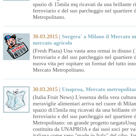
spazio di 15mila mq ricavati da una brillante r
ferroviario e del suo parcheggio nel quartiere
Metropolitano.
30.03.2015
|
Sorgera' a Milano il Mercato m
mercato agricolo
(Fresh Plaza) Una vasta area ormai in disuso (
ferroviario e del suo parcheggio nel quartiere
nuova vita per ospitare un format del tutto inno
Mercato Metropolitano.
30.03.2015
|
Unaproa, Mercato metropolitan
(Italia Fruit News) L'essenza della vera cultura
meraviglie alimentari arriva nel cuore di Milan
spazio di15mila mq ricavati da una brillante ri
ferroviario e del suo parcheggio nel quartiere
Metropolitano: un grande progetto targatoUnapr
costituita da UNAPROA e dai suoi soci per valo
italiana come vero "made in Italy" del cibo, fa