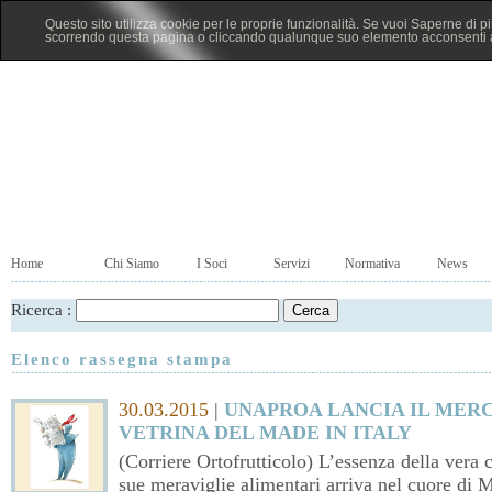
Questo sito utilizza cookie per le proprie funzionalità. Se vuoi Saperne di p
scorrendo questa pagina o cliccando qualunque suo elemento acconsenti al
Home
Chi Siamo
I Soci
Servizi
Normativa
News
Ricerca :
Elenco rassegna stampa
30.03.2015
|
UNAPROA LANCIA IL MER
VETRINA DEL MADE IN ITALY
(Corriere Ortofrutticolo) L’essenza della vera c
sue meraviglie alimentari arriva nel cuore di M