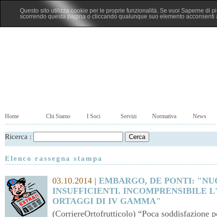
Questo sito utilizza cookie per le proprie funzionalità. Se vuoi Saperne di p
scorrendo questa pagina o cliccando qualunque suo elemento acconsenti al
Home
Chi Siamo
I Soci
Servizi
Normativa
News
Ricerca :
Elenco rassegna stampa
03.10.2014
|
EMBARGO, DE PONTI: "NU
INSUFFICIENTI. INCOMPRENSIBILE L
ORTAGGI DI IV GAMMA"
(CorriereOrtofrutticolo) “Poca soddisfazione p