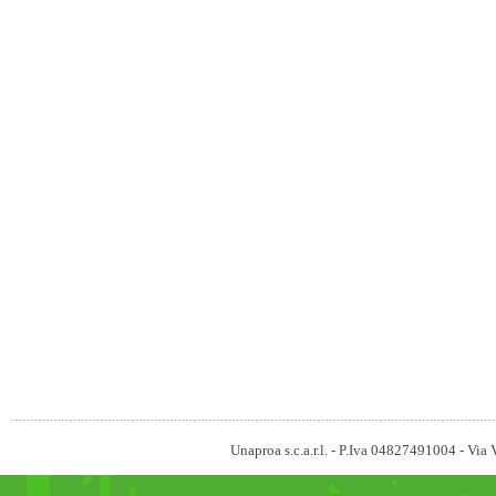
Unaproa s.c.a.r.l. - P.Iva 04827491004 - V